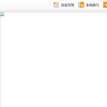
頁面預覽
各期索引