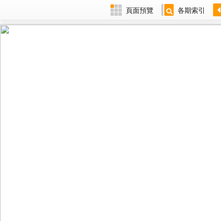
頁面預覽
各期索引