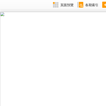
頁面預覽
各期索引