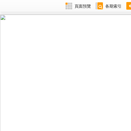
頁面預覽
各期索引