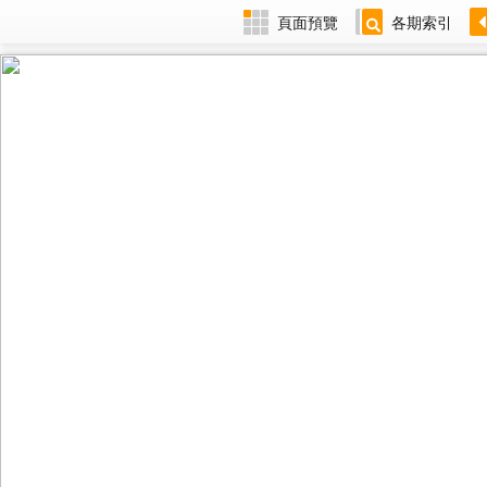
頁面預覽
各期索引