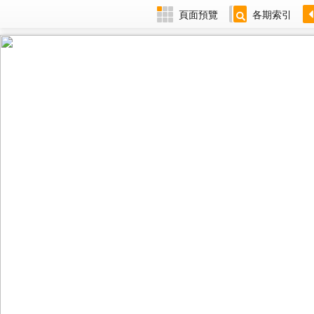
頁面預覽
各期索引