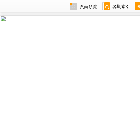
頁面預覽
各期索引