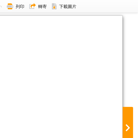
小
列印
轉寄
下載圖片