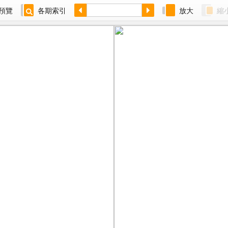
預覽
各期索引
放大
縮