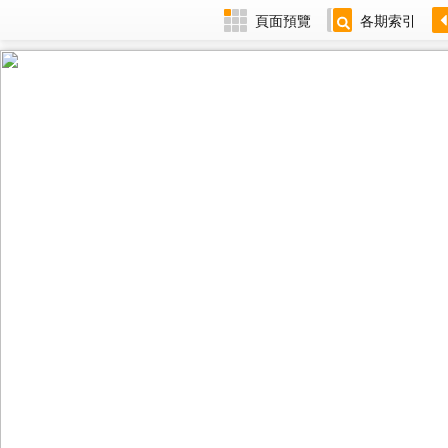
頁面預覽
各期索引