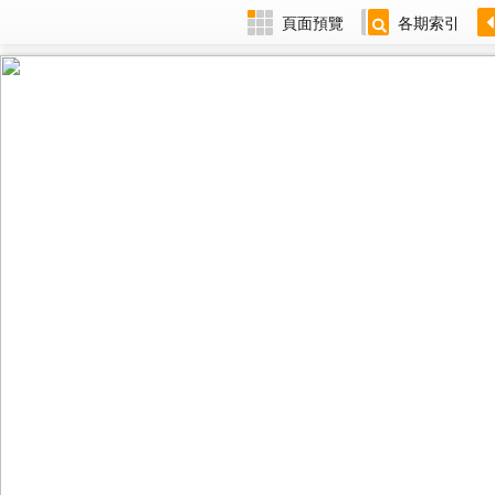
頁面預覽
各期索引