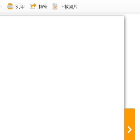
小
列印
轉寄
下載圖片