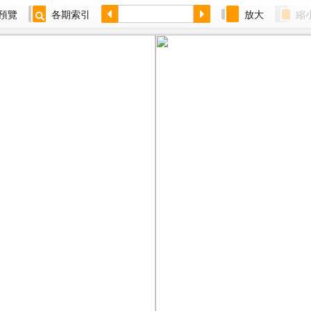
預覽
各期索引
放大
縮