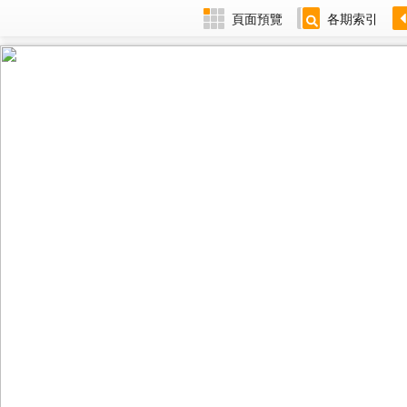
頁面預覽
各期索引