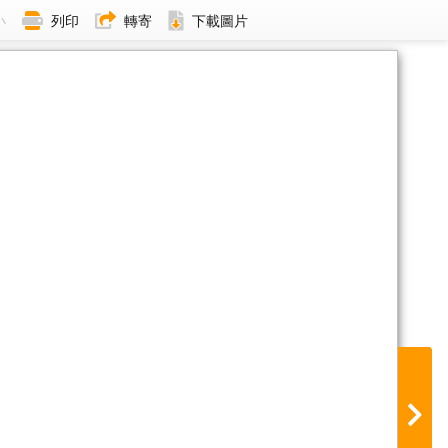
小
列印
轉寄
下載圖片