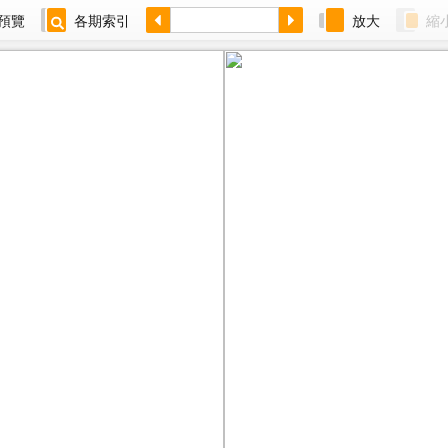
預覽
各期索引
放大
縮