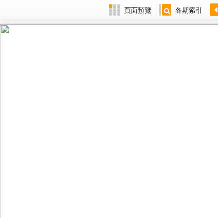
頁面預覽
各期索引