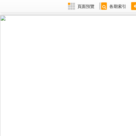
頁面預覽
各期索引