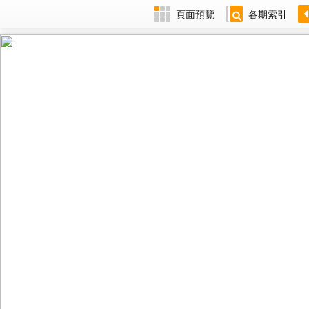
頁面預覽
各期索引