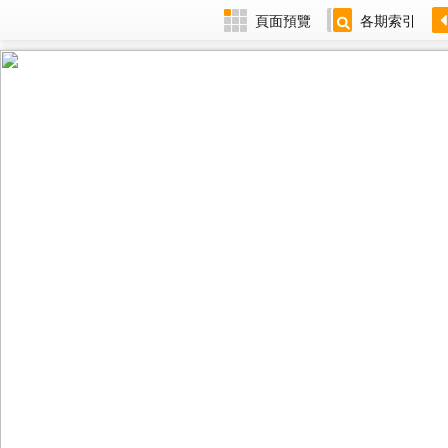
頁面預覽
各期索引