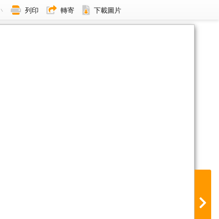
小
列印
轉寄
下載圖片