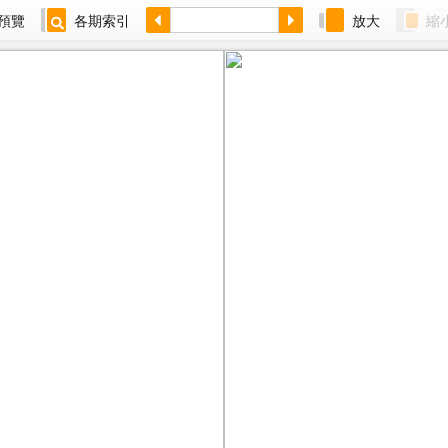
預覽
各期索引
放大
縮