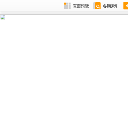
頁面預覽
各期索引