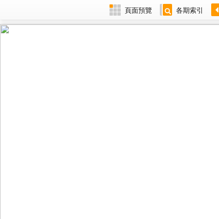
頁面預覽
各期索引