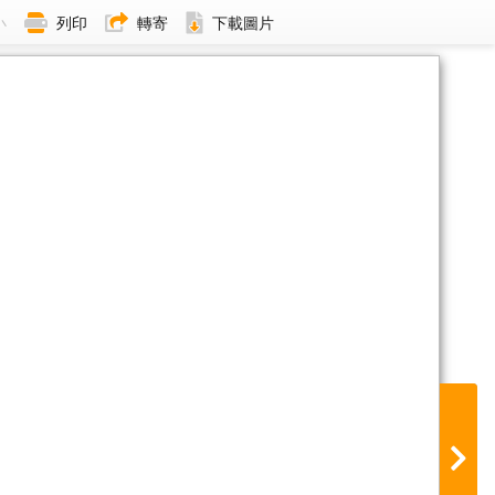
小
列印
轉寄
下載圖片