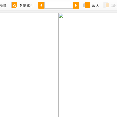
預覽
各期索引
放大
縮