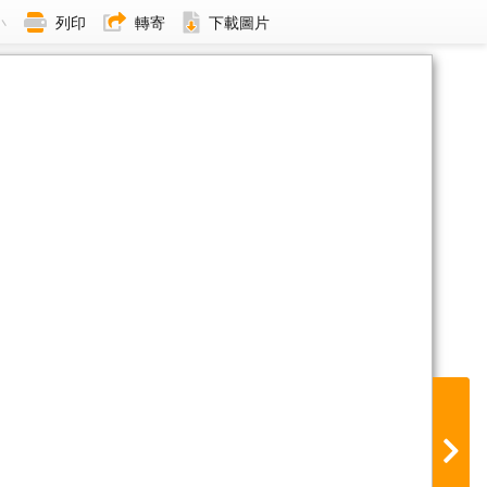
小
列印
轉寄
下載圖片