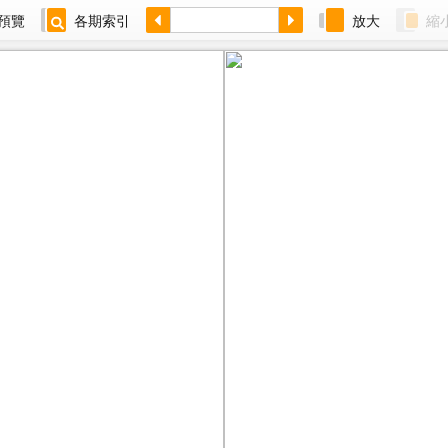
預覽
各期索引
放大
縮