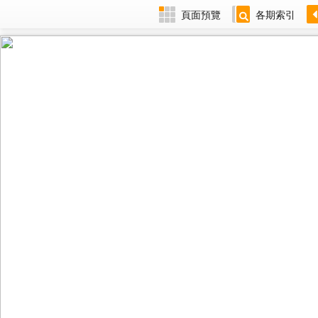
頁面預覽
各期索引