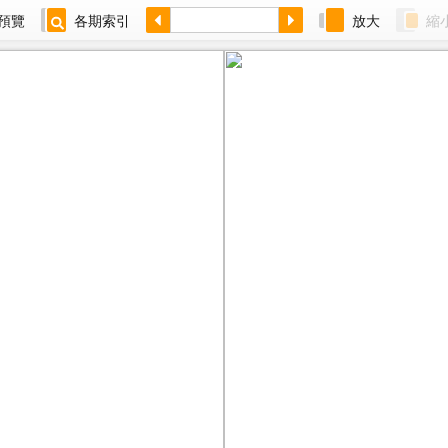
預覽
各期索引
放大
縮