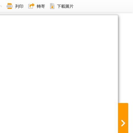
小
列印
轉寄
下載圖片