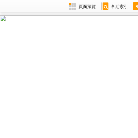
頁面預覽
各期索引