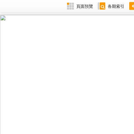
頁面預覽
各期索引