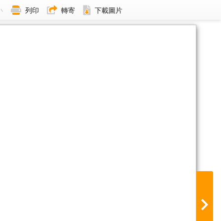
小
列印
轉寄
下載圖片