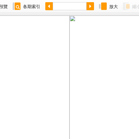
預覽
各期索引
放大
縮