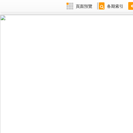
頁面預覽
各期索引