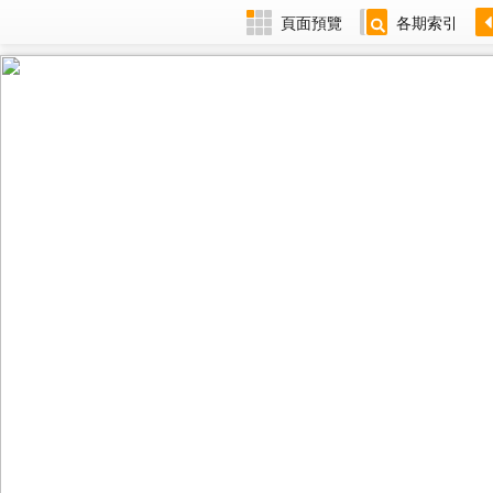
頁面預覽
各期索引