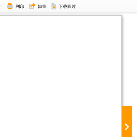
小
列印
轉寄
下載圖片