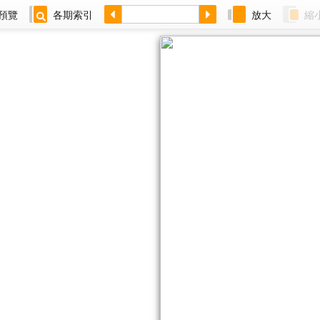
預覽
各期索引
放大
縮