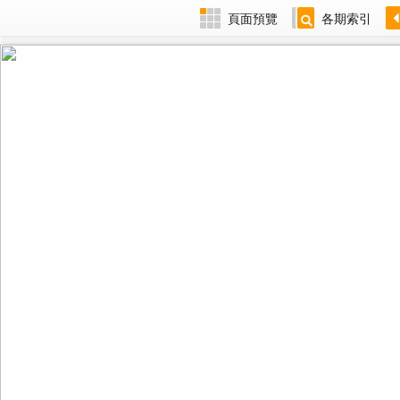
頁面預覽
各期索引