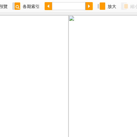
預覽
各期索引
放大
縮