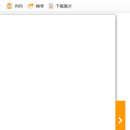
小
列印
轉寄
下載圖片