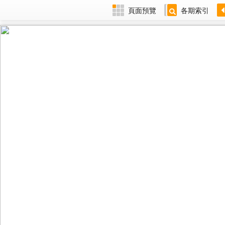
頁面預覽
各期索引