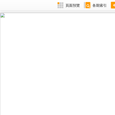
頁面預覽
各期索引