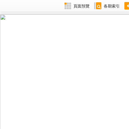
頁面預覽
各期索引