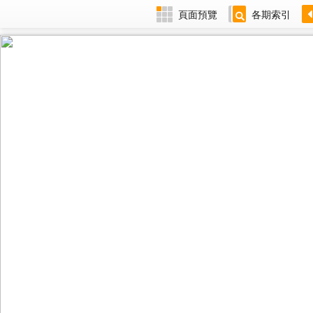
頁面預覽
各期索引