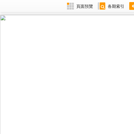
頁面預覽
各期索引