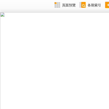
頁面預覽
各期索引