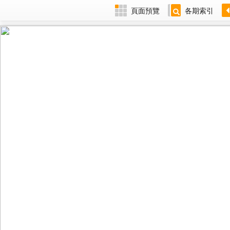
頁面預覽
各期索引