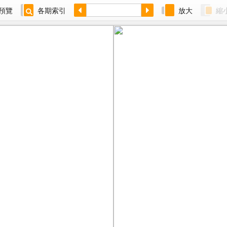
預覽
各期索引
放大
縮