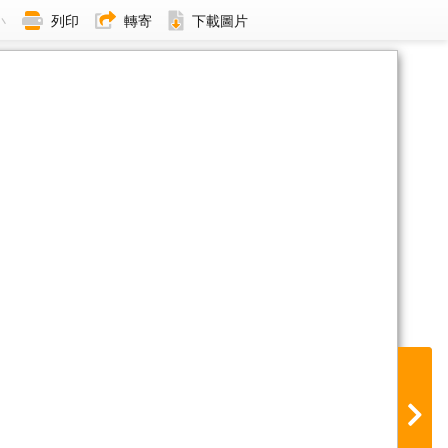
小
列印
轉寄
下載圖片