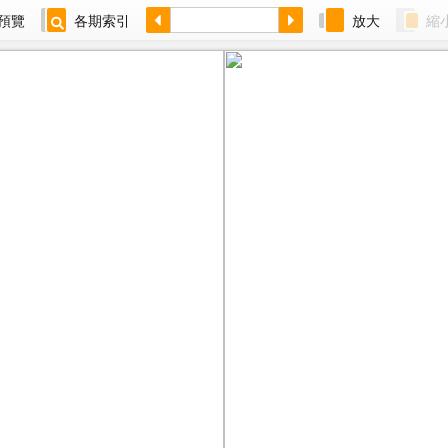
預覽
各期索引
放大
縮