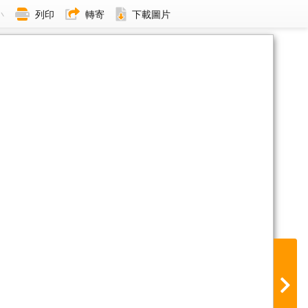
小
列印
轉寄
下載圖片