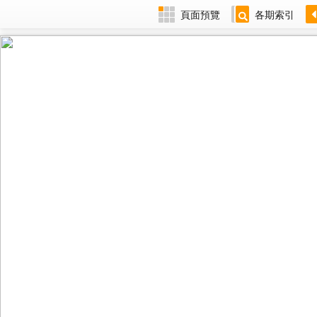
頁面預覽
各期索引