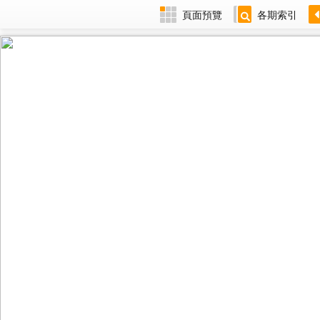
頁面預覽
各期索引