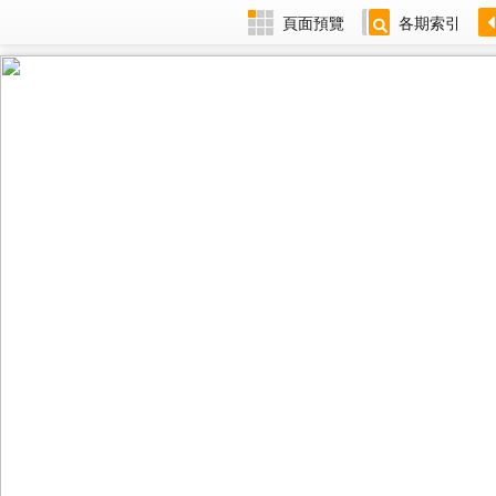
頁面預覽
各期索引