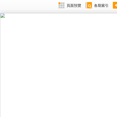
頁面預覽
各期索引