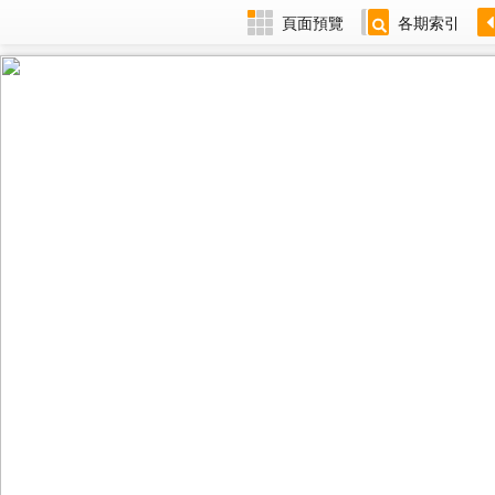
頁面預覽
各期索引