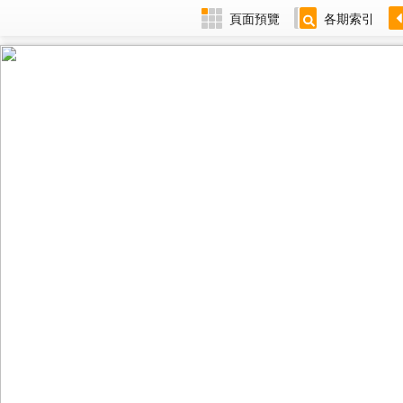
頁面預覽
各期索引