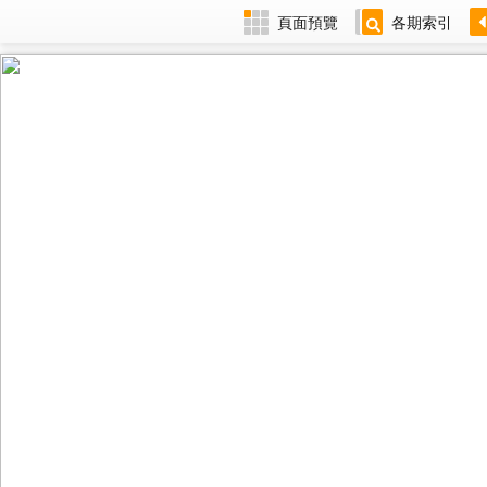
頁面預覽
各期索引