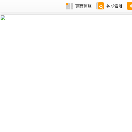
頁面預覽
各期索引