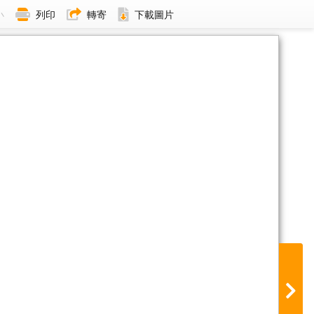
小
列印
轉寄
下載圖片