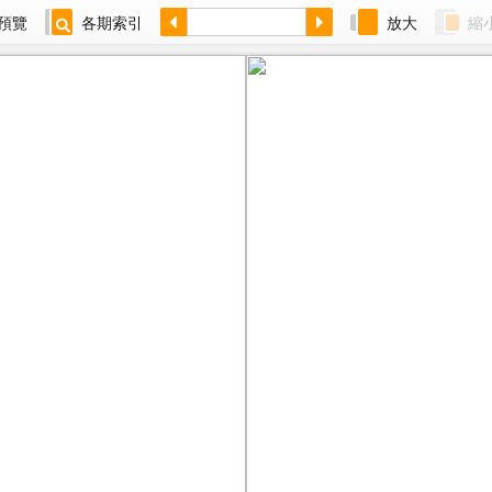
預覽
各期索引
放大
縮